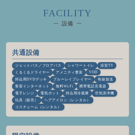
FACILITY
設備
共通設備
ジェットバス／ブロアバス
シャワートイレ
浴室TV
VOD
くるくるドライヤー
アメニティ豊富
持込用DVDデッキ
ブルーレイプレイヤー
有線放送
客室インターネット
無料Wi-Fi
携帯電話充電器
電子レンジ
電気ポット
持込用冷蔵庫
空気清浄機
玩具（販売）
ヘアアイロン（レンタル）
コスチューム（レンタル）